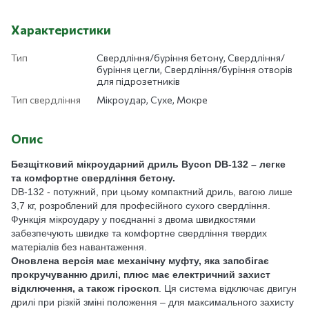
Характеристики
Тип
Свердління/буріння бетону, Свердління/
буріння цегли, Свердління/буріння отворів
для підрозетників
Тип свердління
Мікроудар, Сухе, Мокре
Опис
Безщітковий мікроударний дриль Bycon DB-132 – легке
та комфортне свердління бетону.
DB-132 - потужний, при цьому компактний дриль, вагою лише
3,7 кг, розроблений для професійного сухого свердління.
Функція мікроудару у поєднанні з двома швидкостями
забезпечують швидке та комфортне свердління твердих
матеріалів без навантаження.
Оновлена версія має механічну муфту, яка запобігає
прокручуванню дрилі, плюс має електричний захист
відключення, а також гіроскоп
. Ця система відключає двигун
дрилі при різкій зміні положення – для максимального захисту