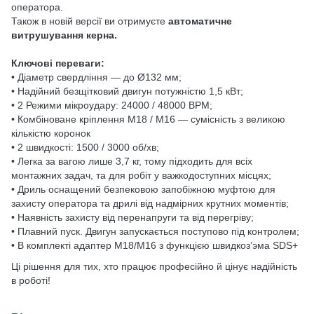
оператора.
Також в новій версії ви отримуєте
автоматичне
витрушування керна.
Ключові переваги:
• Діаметр свердління — до Ø132 мм;
• Надійний безщітковий двигун потужністю 1,5 кВт;
• 2 Режими мікроудару: 24000 / 48000 BPM;
• Комбіноване кріплення M18 / M16 — сумісність з великою
кількістю коронок
• 2 швидкості: 1500 / 3000 об/хв;
• Легка за вагою лише 3,7 кг, тому підходить для всіх
монтажних задач, та для робіт у важкодоступних місцях;
• Дриль оснащений безпековою запобіжною муфтою для
захисту оператора та дрилі від надмірних крутних моментів;
• Наявність захисту від перенапруги та від перегріву;
• Плавний пуск. Двигун запускається поступово під контролем;
• В комплекті адаптер M18/M16 з функцією швидкоз’эма SDS+
Ці рішення для тих, хто працює професійно й цінує надійність
в роботі!