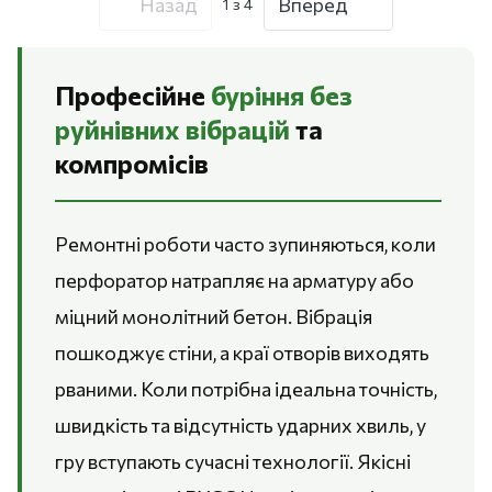
Назад
Вперед
1
з 4
Професійне
буріння без
руйнівних вібрацій
та
компромісів
Ремонтні роботи часто зупиняються, коли
перфоратор натрапляє на арматуру або
міцний монолітний бетон. Вібрація
пошкоджує стіни, а краї отворів виходять
рваними. Коли потрібна ідеальна точність,
швидкість та відсутність ударних хвиль, у
гру вступають сучасні технології. Якісні