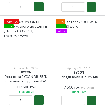
НОВИНКА
−17%
6
3
АКЦІЯ
Артикул: 12070352
Артикул: 2410010
BYCON
BYCON
Установка BYCON DB-352K
Бак для води 10л BWT40
алмазного свердління (DB-
352+DBS-352)
112 500 грн
7 500 грн
9 040 грн
В наявності
В наявності