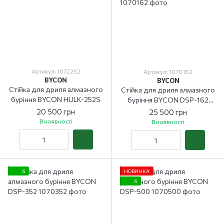
Артикул: 1072252
Артикул: 1070162
BYCON
BYCON
Стійка для дриля алмазного
Стійка для дриля алмазного
буріння BYCON HULK-252S
буріння BYCON DSP-162
(без колещат)
20 500 грн
25 500 грн
В наявності
В наявності
6
НОВИНКА
6