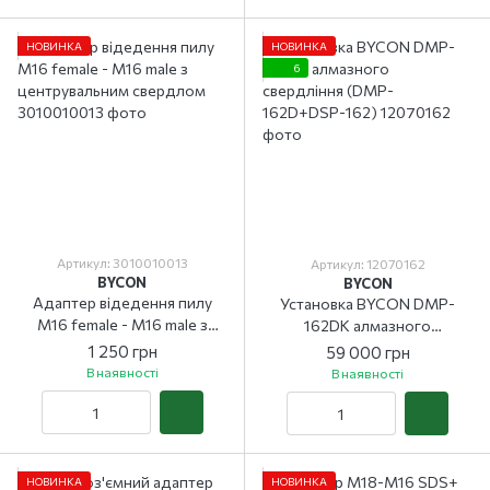
НОВИНКА
НОВИНКА
6
Артикул: 3010010013
Артикул: 12070162
BYCON
BYCON
Адаптер відедення пилу
Установка BYCON DMP-
М16 female - М16 male з
162DK алмазного
центрувальним свердлом
свердління (DMP-
1 250 грн
59 000 грн
162D+DSP-162)
В наявності
В наявності
НОВИНКА
НОВИНКА