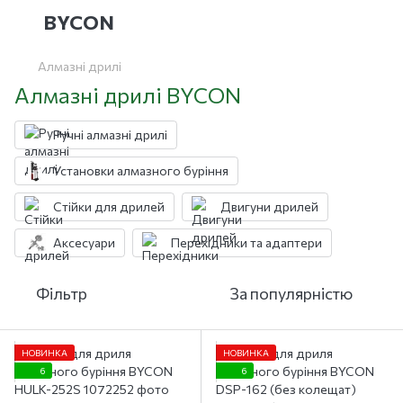
BYCON
Алмазні дрилі
Алмазні дрилі BYCON
Ручні алмазні дрилі
Установки алмазного буріння
Стійки для дрилей
Двигуни дрилей
Аксесуари
Перехідники та адаптери
Фільтр
За популярністю
НОВИНКА
НОВИНКА
6
6