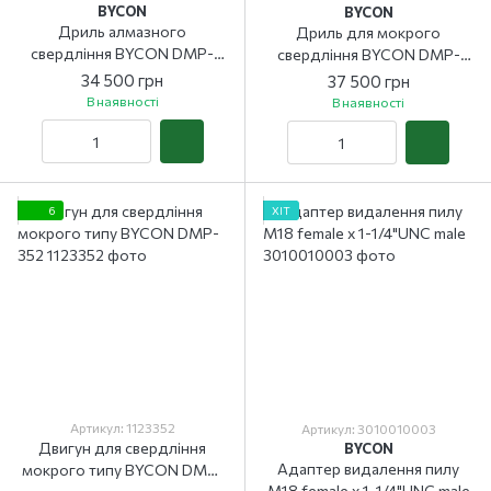
BYCON
BYCON
Дриль алмазного
Дриль для мокрого
свердління BYCON DMP-
свердління BYCON DMP-
162D
252B (безщітковий)
34 500 грн
37 500 грн
В наявності
В наявності
6
ХІТ
Артикул: 1123352
Артикул: 3010010003
Двигун для свердління
BYCON
Адаптер видалення пилу
мокрого типу BYCON DMP-
M18 female x 1-1/4"UNC male