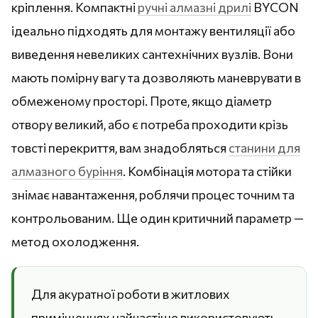
кріплення. Компактні
ручні алмазні дрилі
BYCON
ідеально підходять для монтажу вентиляції або
виведення невеликих сантехнічних вузлів. Вони
мають помірну вагу та дозволяють маневрувати в
обмеженому просторі. Проте, якщо діаметр
отвору великий, або є потреба проходити крізь
товсті перекриття, вам знадобляться
станини для
алмазного буріння
. Комбінація мотора та стійки
знімає навантаження, роблячи процес точним та
контрольованим. Ще один критичний параметр —
метод охолодження.
Для акуратної роботи в житлових
приміщеннях найчастіше використовують