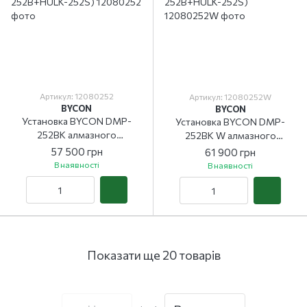
Артикул: 12080252
Артикул: 12080252W
BYCON
BYCON
Установка BYCON DMP-
Установка BYCON DMP-
252BK алмазного
252BK W алмазного
свердління (DMP-
свердління (DMP-
57 500 грн
61 900 грн
252B+HULK-252S)
252B+HULK-252S)
В наявності
В наявності
Показати ще 20 товарів