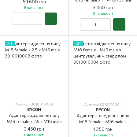
352
59 600 грн
3 450 грн
В наявності
В наявності
ХІТ
ХІТ
Артикул: 3010010008
Артикул: 3010010004
BYCON
BYCON
Адаптер видалення пилу
Адаптер відведення пилу
М18 female x 2.5 x M16 male
М18 female - М16 male з
центрувальним свердлом
3 450 грн
1 250 грн
В наявності
В наявності