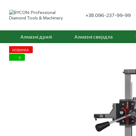
Перейти до основного контенту
+38 096-237-99-99
Алмазні дрилі
Алмазні свердла
НОВИНКА
6