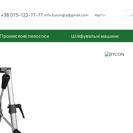
+38 075-122-77-77
info.bycongrp@gmail.com
Укр
Рус
Промислові пилососи
Шліфувальні машини