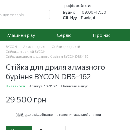
Графік роботи:
Будні:
09:00–17:30
Сб-Нд:
Вихідні
Машини різу
Cервіс
Про нас
BYCON
Алмазні дрилі
Стійки для дрилей
Стійки для дрилей BYCON
Стійка для дриля алмазного буріння BYCON DBS-162
Стійка для дриля алмазного
буріння BYCON DBS-162
В наявності
Артикул: 1071162
Написати відгук
29 500 грн
Увійти
для відображення накопичувальної знижки
%