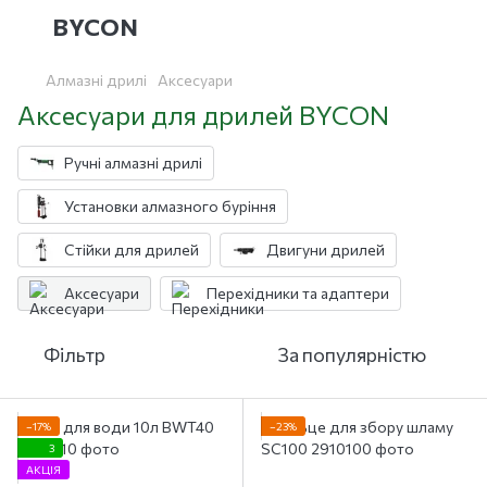
BYCON
Алмазні дрилі
Аксесуари
Аксесуари для дрилей BYCON
Ручні алмазні дрилі
Установки алмазного буріння
Стійки для дрилей
Двигуни дрилей
Аксесуари
Перехідники та адаптери
Фільтр
За популярністю
−17%
−23%
3
АКЦІЯ