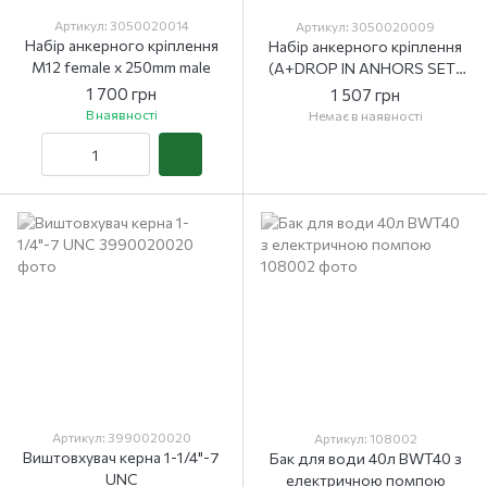
Артикул: 3050020014
Артикул: 3050020009
Набір анкерного кріплення
Набір анкерного кріплення
M12 female х 250mm male
(A+DROP IN ANHORS SET)
M12 female х 185 мм male
1 700 грн
1 507 грн
В наявності
Немає в наявності
Артикул: 3990020020
Артикул: 108002
Виштовхувач керна 1-1/4"-7
Бак для води 40л BWT40 з
UNC
електричною помпою