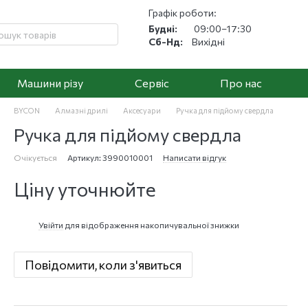
Графік роботи:
Будні:
09:00–17:30
Сб-Нд:
Вихідні
Машини різу
Cервіс
Про нас
BYCON
Алмазні дрилі
Аксесуари
Ручка для підйому свердла
Ручка для підйому свердла
Очікується
Артикул: 3990010001
Написати відгук
Ціну уточнюйте
Увійти
для відображення накопичувальної знижки
%
Повідомити, коли з'явиться