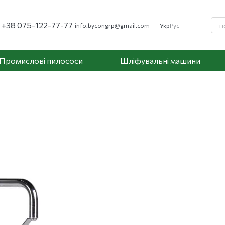
+38 075-122-77-77
info.bycongrp@gmail.com
Укр
Рус
Промислові пилососи
Шліфувальні машини