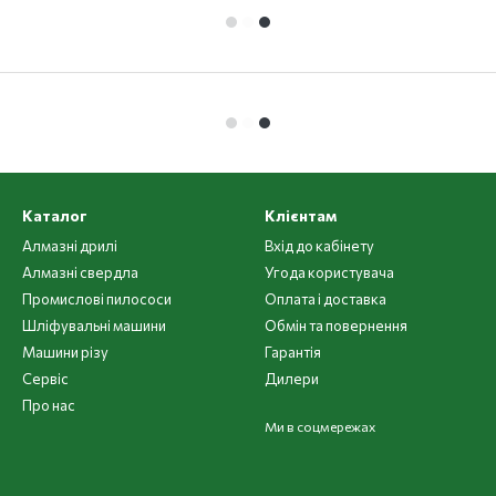
Каталог
Клієнтам
Алмазні дрилі
Вхід до кабінету
Алмазні свердла
Угода користувача
Промислові пилососи
Оплата і доставка
Шліфувальні машини
Обмін та повернення
Машини різу
Гарантія
Cервіс
Дилери
Про нас
Ми в соцмережах