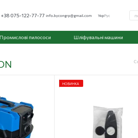
+38 075-122-77-77
info.bycongrp@gmail.com
Укр
Рус
Промислові пилососи
Шліфувальні машини
CON
С
НОВИНКА