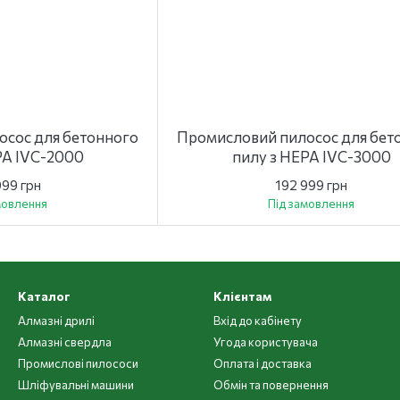
сос для бетонного
Промисловий пилосос для бет
PA IVC-2000
пилу з HEPA IVC-3000
999 грн
192 999 грн
мовлення
Під замовлення
Каталог
Клієнтам
Алмазні дрилі
Вхід до кабінету
Алмазні свердла
Угода користувача
Промислові пилососи
Оплата і доставка
Шліфувальні машини
Обмін та повернення