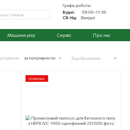
Графік роботи:
Будні:
09:00–17:30
Сб-Нд:
Вихідні
Машини різу
Cервіс
Про нас
ортування:
за популярністю
Відображення:
НОВИНКА