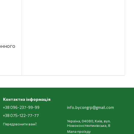
онного
Контактна інформація
+38 096-237-99-99
info.bycongrp@gmail.com
+38 075-122-77-77
Україна, 04080, Київ, вул.
Передзвонити вам?
Новоконстянтинівська, 8
Мапа проїзду