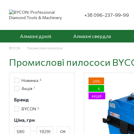
Перейти до основного контенту
+38 096-237-99-99
Алмазні дрилі
Алмазні свердла
BYCON
Промислові пилососи
Промислові пилососи BY
4
Новинка
−26%
1
Акція
6
АКЦІЯ
Бренд
5
BYCON
Ціна, грн
Від Ціна, грн
До Ціна, грн
ОК