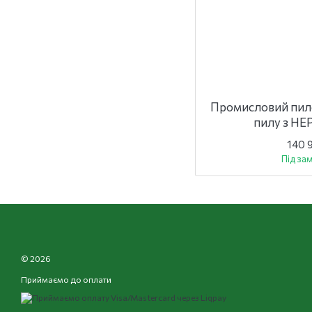
Промисловий пило
пилу з HE
140 
Під за
© 2026
Приймаємо до оплати