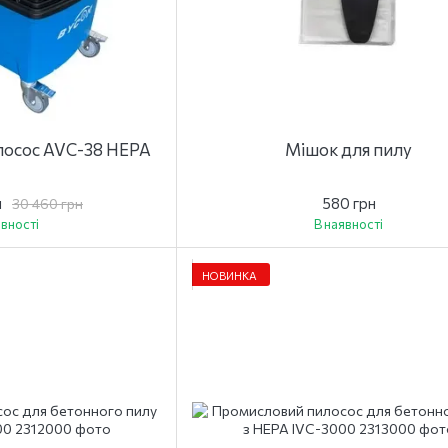
осос AVС-38 HEPA
Мішок для пилу
н
580 грн
30 460 грн
явності
В наявності
НОВИНКА