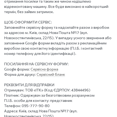
отримання посилки та таким же чином надішлемо
відремонтовану машину. Все буде виконано в найкоротший
термін, без зайвих затримок.
ЩОБ ОФОРМИТИ СЕРВІС:
Заповнюйте сервісну форму та надсилайте разом з виробом
за адресою м. Київ, склад Нова Пошта №17 (вул.
Новокостянтинівська, 22/15). У випадку усного звернення або
заповнення Google форми вкладіть разом з рекламаційним
виробом свою контактну інформацію (П.І.Б. і контактний
номер телефону для його ідентифікації).
ПОСИЛАННЯ НА СЕРВІСНУ ФОРМУ:
Google форма:
Сервісна форма
Форма для друку:
Сервісний бланк
РЕКВІЗИТИ ДЛЯ ВІДПРАВКИ
Отримувач: ТОВ «ІТК» (Код ЄДРПОУ: 43844496)
Платник: Одержувач за безготівковим розрахунком
П.І.Б. особи для контакту: представник
Телефон: 095-777-90-80
Адреса: Київ, склад Нова Пошта №17 (вул.
Новокостянтинівська, 22/15)