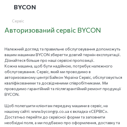
BYCON
Cервіс
Авторизований сервіс BYCON
Належний догляд та правильне обслуговування допоможуть
вашим машинам BYCON зберегти довгий термін експлуатації.
Дізнайтеся більше про наші сервісні пропозиції.
Кожна машина, щоб бути надійною, потребує належного
обслуговування. Сервіс, який ми проводимо в
авторизованому центрі Байкон Україна Сервіс, обслуговується
кваліфікованими та досвідченими співробітниками. Ми
проводимо гарантійний та післягарантійний ремонт продукції
BYCON.
Щоб полегшити клієнтам передачу машини в сервіс, на
нашому сайті: www.bycongrp.сo.ua є вкладка «СЕРВІС».
Достатньо перейти до сервісної форми та заповнити
необхідні поля, а ми подбаємо про оформлення, доставку та