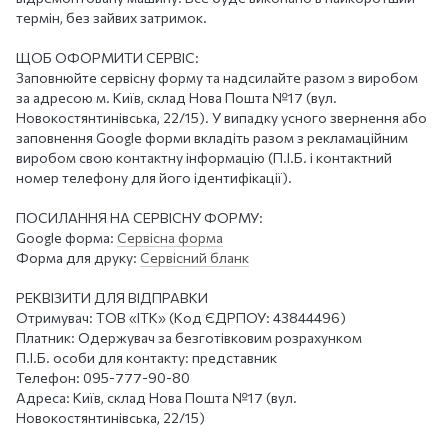
термін, без зайвих затримок.
ЩОБ ОФОРМИТИ СЕРВІС:
Заповнюйте сервісну форму та надсилайте разом з виробом
за адресою м. Київ, склад Нова Пошта №17 (вул.
Новокостянтинівська, 22/15). У випадку усного звернення або
заповнення Google форми вкладіть разом з рекламаційним
виробом свою контактну інформацію (П.І.Б. і контактний
номер телефону для його ідентифікації).
ПОСИЛАННЯ НА СЕРВІСНУ ФОРМУ:
Google форма:
Сервісна форма
Форма для друку:
Сервісний бланк
РЕКВІЗИТИ ДЛЯ ВІДПРАВКИ
Отримувач: ТОВ «ІТК» (Код ЄДРПОУ: 43844496)
Платник: Одержувач за безготівковим розрахунком
П.І.Б. особи для контакту: представник
Телефон: 095-777-90-80
Адреса: Київ, склад Нова Пошта №17 (вул.
Новокостянтинівська, 22/15)