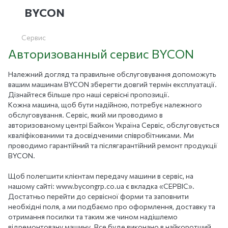
BYCON
Cервис
Авторизованный сервис BYCON
Належний догляд та правильне обслуговування допоможуть
вашим машинам BYCON зберегти довгий термін експлуатації.
Дізнайтеся більше про наші сервісні пропозиції.
Кожна машина, щоб бути надійною, потребує належного
обслуговування. Сервіс, який ми проводимо в
авторизованому центрі Байкон Україна Сервіс, обслуговується
кваліфікованими та досвідченими співробітниками. Ми
проводимо гарантійний та післягарантійний ремонт продукції
BYCON.
Щоб полегшити клієнтам передачу машини в сервіс, на
нашому сайті: www.bycongrp.сo.ua є вкладка «СЕРВІС».
Достатньо перейти до сервісної форми та заповнити
необхідні поля, а ми подбаємо про оформлення, доставку та
отримання посилки та таким же чином надішлемо
відремонтовану машину. Все буде виконано в найкоротший