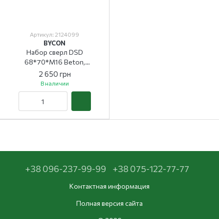
Артикул: 2124099
BYCON
Набор сверл DSD
68*70*M16 Beton,
72*70*M16 Beton
2 650 грн
В наличии
+38 096-237-99-99
+38 075-122-77-77
Контактная информация
Полная версия сайта