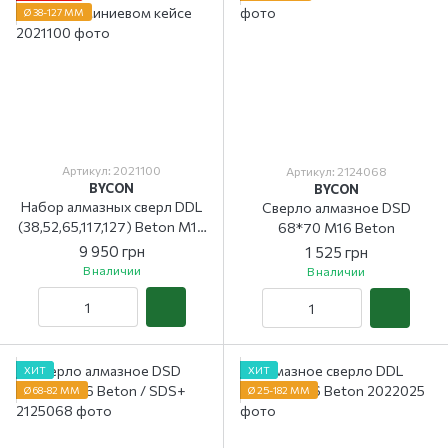
Ø 38-127 ММ
Артикул: 2021100
Артикул: 2124068
BYCON
BYCON
Набор алмазных сверл DDL
Сверло алмазное DSD
(38,52,65,117,127) Beton M16
68*70 M16 Beton
в алюминиевом кейсе
9 950 грн
1 525 грн
В наличии
В наличии
ХИТ
ХИТ
Ø 68-82 ММ
Ø 25-182 ММ