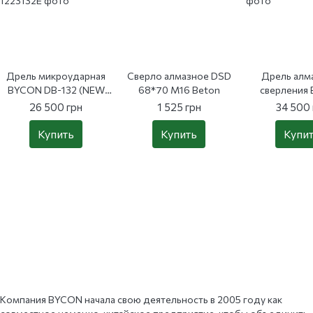
Дрель микроударная
Сверло алмазное DSD
Дрель алм
BYCON DB-132 (NEW
68*70 M16 Beton
сверления
VERSION) E-plus
DMP-1
26 500 грн
1 525 грн
34 500 
Купить
Купить
Купи
Компания BYCON начала свою деятельность в 2005 году как