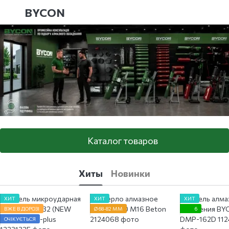
BYCON
Каталог товаров
Хиты
Новинки
ХИТ
ХИТ
ХИТ
ВЖЕ В ДОРОЗІ
Ø 68-82 ММ
6
ОЧІКУЄТЬСЯ