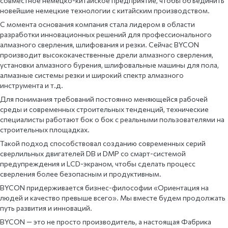
совместное немецко-китайское предприятие, чтобы объединить
новейшие немецкие технологии с китайским производством.
С момента основания компания стала лидером в области
разработки инновационных решений для профессионального
алмазного сверления, шлифования и резки. Сейчас BYCON
производит высококачественные дрели алмазного сверления,
установки алмазного бурения, шлифовальные машины для пола,
алмазные системы резки и широкий спектр алмазного
инструмента и т.д.
Для понимания требований постоянно меняющейся рабочей
среды и современных строительных тенденций, технические
специалисты работают бок о бок с реальными пользователями на
строительных площадках.
Такой подход способствовал созданию современных серий
сверлильных двигателей DB и DMP со смарт-системой
предупреждения и LCD-экраном, чтобы сделать процесс
сверления более безопасным и продуктивным.
BYCON придерживается бизнес-философии «Ориентация на
людей и качество превыше всего». Мы вместе будем продолжать
путь развития и инноваций.
BYCON — это не просто производитель, а настоящая Фабрика