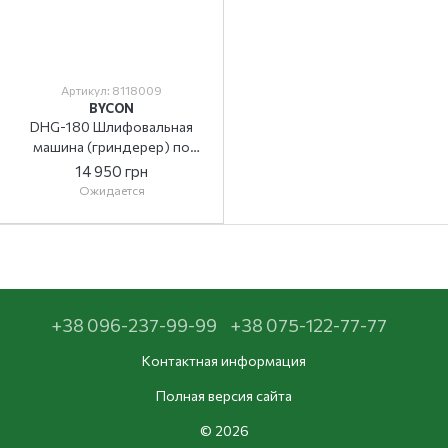
Артикул: 8118009
BYCON
DHG-180 Шлифовальная
машина (гриндерер) по
бетону
14 950 грн
Ожидается
+38 096-237-99-99
+38 075-122-77-77
Контактная информация
Полная версия сайта
© 2026