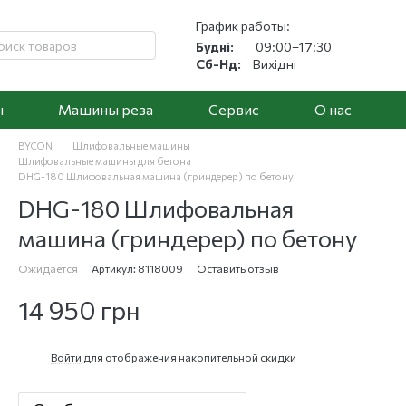
График работы:
Будні:
09:00–17:30
Сб-Нд:
Вихідні
ы
Машины реза
Cервис
О нас
BYCON
Шлифовальные машины
Шлифовальные машины для бетона
DHG-180 Шлифовальная машина (гриндерер) по бетону
DHG-180 Шлифовальная
машина (гриндерер) по бетону
Ожидается
Артикул: 8118009
Оставить отзыв
14 950 грн
Войти
для отображения накопительной скидки
%