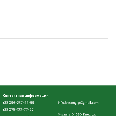
Контактная информация
+38 096-237-99-99
info.bycongrp@gmail.com
+38 075-122-77-77
Украина, 04080, Киев, ул.