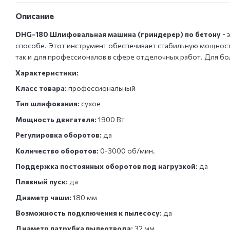
Описание
DHG-180 Шлифовальная машина (гриндерер) по бетону
- 
способе. Этот инструмент обеспечивает стабильную мощност
так и для профессионалов в сфере отделочных работ. Для б
Характеристики:
Класс товара:
профессиональный
Тип шлифования:
сухое
Мощность двигателя:
1900 Вт
Регулировка оборотов:
да
Количество оборотов:
0-3000 об/мин.
Поддержка постоянных оборотов под нагрузкой:
да
Плавный пуск:
да
Диаметр чаши:
180 мм
Возможность подключения к пылесосу:
да
Диаметр патрубка пылеотвода:
32 мм