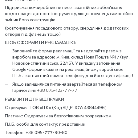
Підприємство-виробник не несе гарантійних зобов'язань
щодо працездатності інструменту, якщо покупець самостійно
змінив його конструкцію
(розточування посадкового отвору, свердління додаткових
отворів під фланець тощо)
ЩОБ ОФОРМИТИ РЕКЛАМАЦІЮ:
Заповнюйте форму рекламації та надсилайте разом з
виробом за адресою м.Київ, склад Нова Пошта №17 (вул.
Новоконстянтинівська, 22/15). У випадку заповнення
Google-форми вкажіть на рекламаційному виробі своє
П.І.Б. і контактний номер телефону для його ідентифікації!
Якщо залишилися питання звертайтеся за телефоном
Гарячої лінії
+38 075-122-77-77
РЕКВІЗИТИ ДЛЯ ВІДПРАВКИ
Отримувач: ТОВ «ІТК» (Код ЄДРПОУ: 43844496)
Платник: Одержувач за безготівковим розрахунком
П.І.Б. особи для контакту: представник
Телефон: +38 095-777-90-80