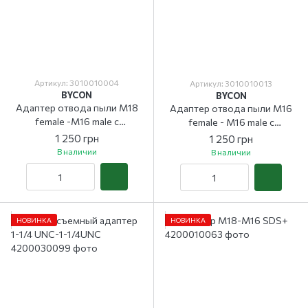
Артикул: 3010010004
Артикул: 3010010013
BYCON
BYCON
Адаптер отвода пыли М18
Адаптер отвода пыли М16
female -М16 male с
female - М16 male с
центрирующим сверлом
центрирующим сверлом
1 250 грн
1 250 грн
В наличии
В наличии
НОВИНКА
НОВИНКА