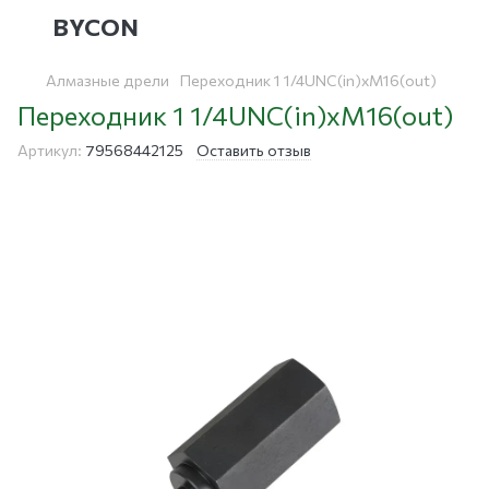
BYCON
Алмазные дрели
Переходник 1 1/4UNC(in)xM16(out)
Переходник 1 1/4UNC(in)xM16(out)
Артикул:
79568442125
Оставить отзыв