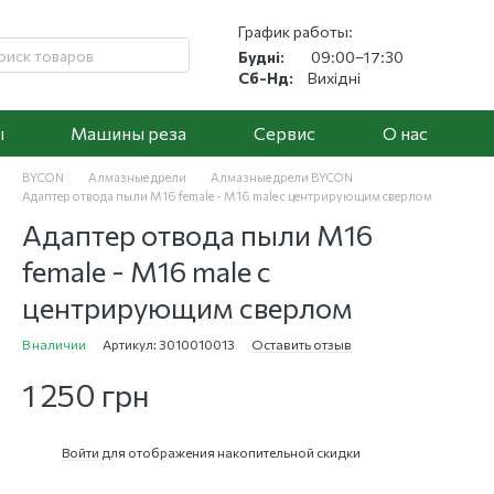
График работы:
Будні:
09:00–17:30
Сб-Нд:
Вихідні
ы
Машины реза
Cервис
О нас
BYCON
Алмазные дрели
Алмазные дрели BYCON
Адаптер отвода пыли М16 female - М16 male с центрирующим сверлом
Адаптер отвода пыли М16
female - М16 male с
центрирующим сверлом
В наличии
Артикул: 3010010013
Оставить отзыв
1 250 грн
Войти
для отображения накопительной скидки
%