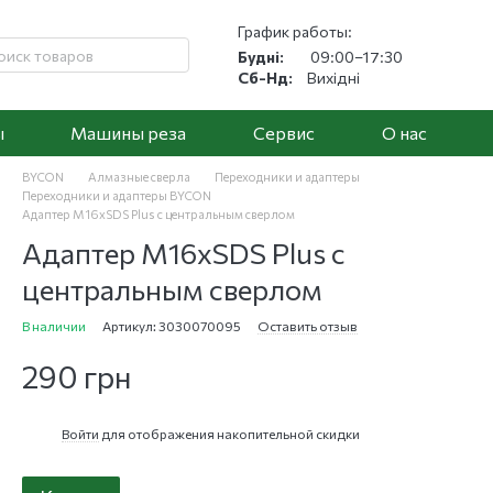
График работы:
Будні:
09:00–17:30
Сб-Нд:
Вихідні
ы
Машины реза
Cервис
О нас
BYCON
Алмазные сверла
Переходники и адаптеры
Переходники и адаптеры BYCON
Адаптер M16xSDS Plus с центральным сверлом
Адаптер M16xSDS Plus с
центральным сверлом
В наличии
Артикул: 3030070095
Оставить отзыв
290 грн
Войти
для отображения накопительной скидки
%