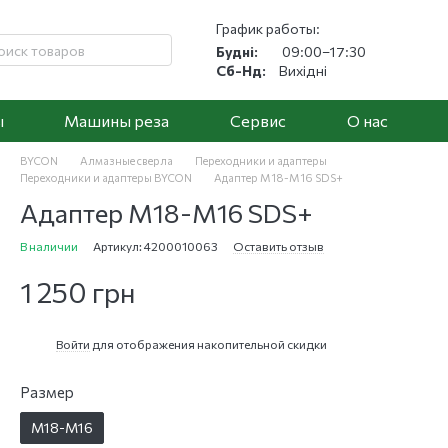
График работы:
Будні:
09:00–17:30
Сб-Нд:
Вихідні
ы
Машины реза
Cервис
О нас
BYCON
Алмазные сверла
Переходники и адаптеры
Переходники и адаптеры BYCON
Адаптер М18-М16 SDS+
Адаптер М18-М16 SDS+
В наличии
Артикул: 4200010063
Оставить отзыв
1 250 грн
Войти
для отображения накопительной скидки
%
Размер
М18-М16