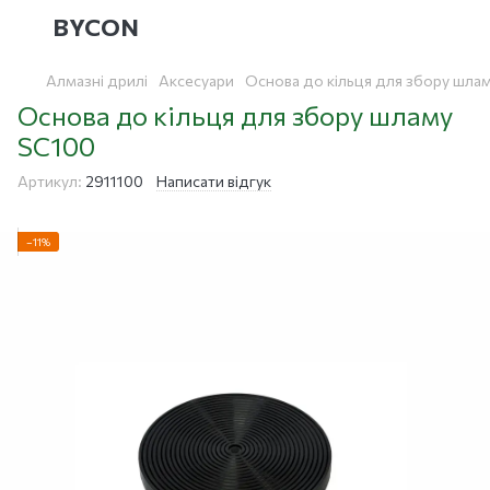
BYCON
Алмазні дрилі
Аксесуари
Основа до кільця для збору шла
Основа до кільця для збору шламу
SC100
Артикул:
2911100
Написати відгук
−11%