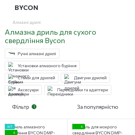
BYCON
Алмазні дрилі
Алмазна дриль для сухого
свердління Bycon
Ручні алмазні дрилі
Установки алмазного буріння
Стійки для дрилей
Двигуни дрилей
Аксесуари
Перехідники та адаптери
Фільтр
За популярністю
1
ХІТ
6
6