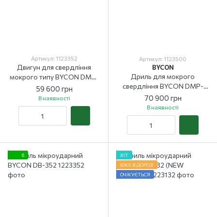
Артикул: 1123352
Артикул: 1123500
Двигун для свердління
BYCON
Дриль для мокрого
мокрого типу BYCON DMP-
свердління BYCON DMP-
352
59 600 грн
500
70 900 грн
В наявності
В наявності
6
ХІТ
ВЖЕ В ДОРОЗІ
ОЧІКУЄТЬСЯ