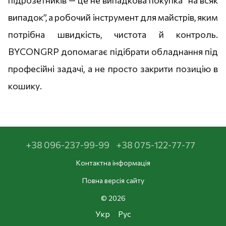
підрозетників — це не випадкова покупка “на всяк
випадок”, а робочий інструмент для майстрів, яким
потрібна швидкість, чистота й контроль.
BYCONGRP допомагає підібрати обладнання під
професійні задачі, а не просто закрити позицію в
кошику.
+38 096-237-99-99
+38 075-122-77-77
Контактна інформація
Повна версія сайту
© 2026
Укр
Рус