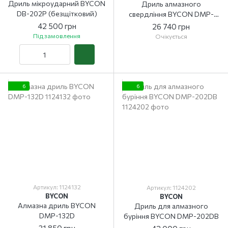
Дриль мікроударний BYCON
Дриль алмазного
DB-202Р (безщітковий)
свердління BYCON DMP-
52D
42 500 грн
26 740 грн
Під замовлення
Очікується
6
6
Артикул: 1124132
Артикул: 1124202
BYCON
BYCON
Алмазна дриль BYCON
Дриль для алмазного
DMP-132D
буріння BYCON DMP-202DB