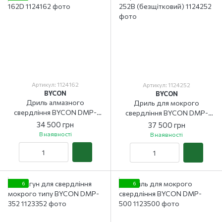
Артикул: 1124162
Артикул: 1124252
BYCON
BYCON
Дриль алмазного
Дриль для мокрого
свердління BYCON DMP-
свердління BYCON DMP-
162D
252B (безщітковий)
34 500 грн
37 500 грн
В наявності
В наявності
6
6