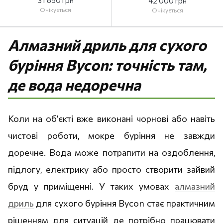
31 850 грн
42 000 грн
Очікується
Очікується
Алмазний дриль для сухого
буріння Bycon: точність там,
де вода недоречна
Коли на об’єкті вже виконані чорнові або навіть
чистові роботи, мокре буріння не завжди
доречне. Вода може потрапити на оздоблення,
підлогу, електрику або просто створити зайвий
бруд у приміщенні. У таких умовах
алмазний
дриль
для сухого буріння Bycon стає практичним
рішенням для ситуацій де потрібно працювати