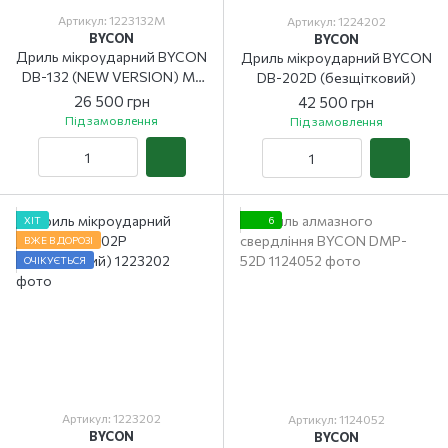
Артикул: 1223132M
Артикул: 1224202
BYCON
BYCON
Дриль мікроударний BYCON
Дриль мікроударний BYCON
DB-132 (NEW VERSION) M-
DB-202D (безщітковий)
plus
26 500 грн
42 500 грн
Під замовлення
Під замовлення
ХІТ
6
ВЖЕ В ДОРОЗІ
ОЧІКУЄТЬСЯ
Артикул: 1223202
Артикул: 1124052
BYCON
BYCON