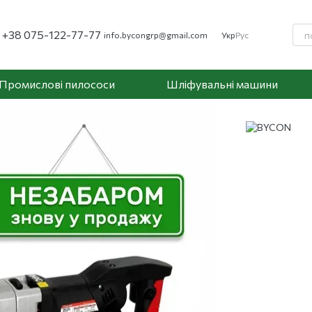
+38 075-122-77-77
info.bycongrp@gmail.com
Укр
Рус
Промислові пилососи
Шліфувальні машини