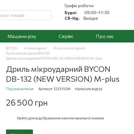
Графік роботи:
Будні:
09:00–17:30
Сб-Нд:
Вихідні
Машини різу
Cервіс
Про нас
BYCON
Алмазні дрилі
Ручні алмазні дрилі
Ручні алмазні дрилі BYCON
Дриль мікроударний BYCON DB-132 (NEW VERSION) M-plus
Дриль мікроударний BYCON
DB-132 (NEW VERSION) M-plus
Під замовлення
Артикул: 1223132M
Написати відгук
26 500 грн
Увійти
для відображення накопичувальної знижки
%