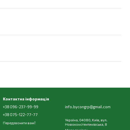
Контактна інформація
+38 096-237-99-99
info.bycongrp@gmail.com
+38 075-122-77-77
Україна, 04080, Київ, вул.
Передзвонити вам?
Новоконстянтинівська, 8