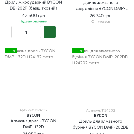
Дриль мікроударний BYCON
Дриль алмазного
DB-202Р (безщітковий)
свердління BYCON DMP-
52D
42 500 грн
26 740 грн
Під замовлення
Очікується
6
6
Артикул: 1124132
Артикул: 1124202
BYCON
BYCON
Алмазна дриль BYCON
Дриль для алмазного
DMP-132D
буріння BYCON DMP-202DB