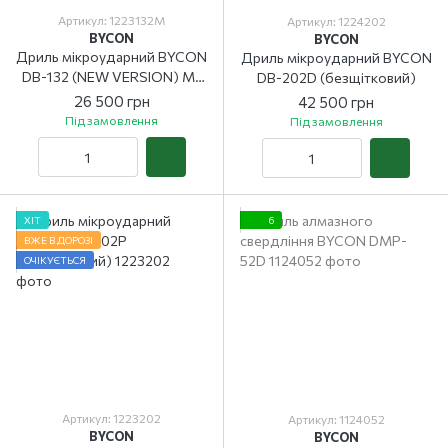
Артикул: 1223132M
Артикул: 1224202
BYCON
BYCON
Дриль мікроударний BYCON
Дриль мікроударний BYCON
DB-132 (NEW VERSION) M-
DB-202D (безщітковий)
plus
26 500 грн
42 500 грн
Під замовлення
Під замовлення
ХІТ
6
ВЖЕ В ДОРОЗІ
ОЧІКУЄТЬСЯ
Артикул: 1223202
Артикул: 1124052
BYCON
BYCON