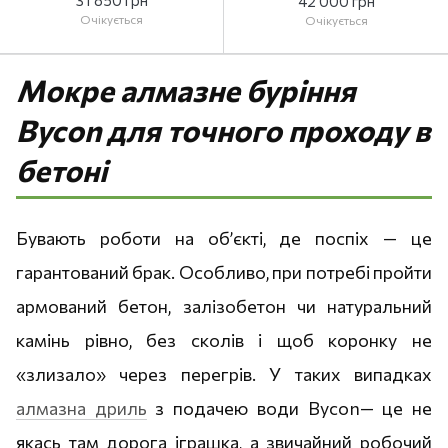
31 850 грн
42 000 грн
Очікується
Очікується
Мокре алмазне буріння
Bycon для точного проходу в
бетоні
Бувають роботи на об’єкті, де поспіх — це
гарантований брак. Особливо, при потребі пройти
армований бетон, залізобетон чи натуральний
камінь рівно, без сколів і щоб коронку не
«злизало» через перегрів. У таких випадках
алмазна дриль
з подачею води Bycon— це не
якась там дорога іграшка, а звичайний робочий