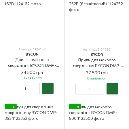
Артикул: 1124162
Артикул: 1124252
BYCON
BYCON
Дриль алмазного
Дриль для мокрого
свердління BYCON DMP-
свердління BYCON DMP-
162D
252B (безщітковий)
34 500 грн
37 500 грн
В наявності
В наявності
6
6