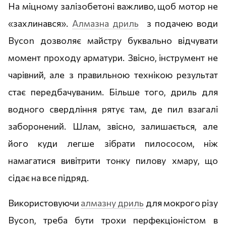
На міцному залізобетоні важливо, щоб мотор не
«захлинався».
Алмазна дриль
з подачею води
Bycon дозволяє майстру буквально відчувати
момент проходу арматури. Звісно, інструмент не
чарівний, але з правильною технікою результат
стає передбачуваним. Більше того, дриль для
водного свердління рятує там, де пил взагалі
заборонений. Шлам, звісно, залишається, але
його куди легше зібрати пилососом, ніж
намагатися вивітрити тонку пилову хмару, що
сідає на все підряд.
Використовуючи
алмазну дриль
для мокрого різу
Bycon, треба бути трохи перфекціоністом в