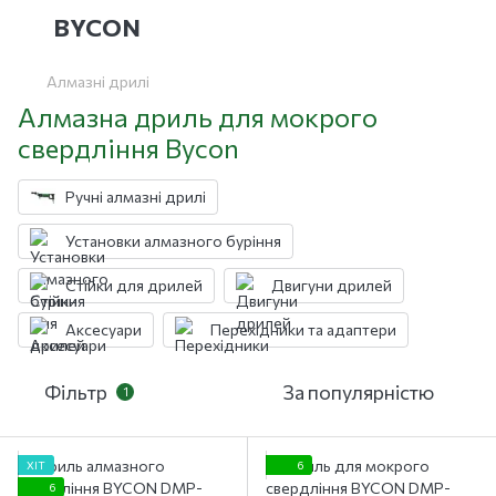
BYCON
Алмазні дрилі
Алмазна дриль для мокрого
свердління Bycon
Ручні алмазні дрилі
Установки алмазного буріння
Стійки для дрилей
Двигуни дрилей
Аксесуари
Перехідники та адаптери
Фільтр
За популярністю
1
ХІТ
6
6