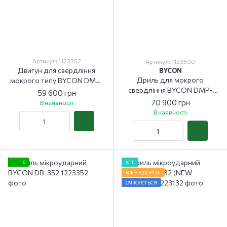
Артикул: 1123352
Артикул: 1123500
Двигун для свердління
BYCON
Дриль для мокрого
мокрого типу BYCON DMP-
свердління BYCON DMP-
352
59 600 грн
500
70 900 грн
В наявності
В наявності
6
ХІТ
ВЖЕ В ДОРОЗІ
ОЧІКУЄТЬСЯ