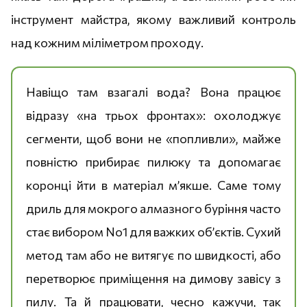
інструмент майстра, якому важливий контроль
над кожним міліметром проходу.
Навіщо там взагалі вода? Вона працює
відразу «на трьох фронтах»: охолоджує
сегменти, щоб вони не «попливли», майже
повністю прибирає пилюку та допомагає
коронці йти в матеріал м’якше. Саме тому
дриль для мокрого алмазного буріння часто
стає вибором No1 для важких об’єктів. Сухий
метод там або не витягує по швидкості, або
перетворює приміщення на димову завісу з
пилу. Та й працювати, чесно кажучи, так