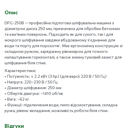
Опис
DFG-250B — професійна підлогова шліфувальна машина з
діаметром диска 250 мм, призначена для обробки бетонних
та кам’яних поверхонь. Підходить як для сухого, так і для
мокрого шліфування завдяки вбудованому з’єднанню для
води та порту для порохотяг. Має ергономічну конструкцію зі
складною ручкою, заряджену рівнеміром для точного
налаштування горизонталі, а також знімну гумовий захист для
шліфування біля стіни.
Характеристики:
• Потужність: ≈ 2.2 кВт (3 hp) (для версії 220 В / 50 Гц)
• Напруга: 220–230 В / 50 Гц
• Діаметр шліфування: 250 мм
• Обертів двигуна: ~1410 об/хв
• Вага: ~62 кг
• Функції: підключення води, пило відсмоктування, складна
ручка, рівень-вкладання, можливість роботи біля стіни.
Відгуки