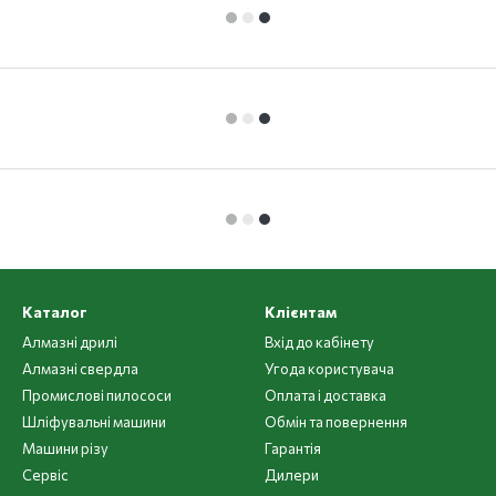
Каталог
Клієнтам
Алмазні дрилі
Вхід до кабінету
Алмазні свердла
Угода користувача
Промислові пилососи
Оплата і доставка
Шліфувальні машини
Обмін та повернення
Машини різу
Гарантія
Cервіс
Дилери