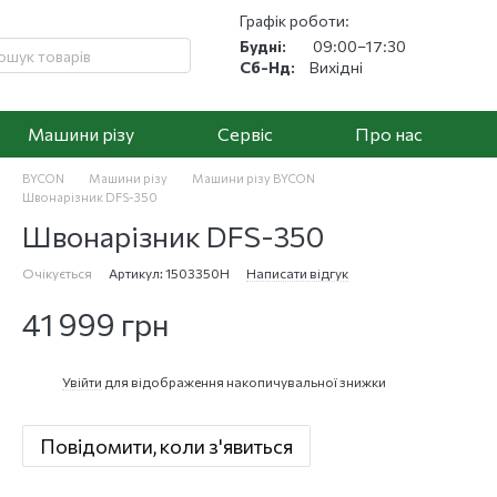
Графік роботи:
Будні:
09:00–17:30
Сб-Нд:
Вихідні
Машини різу
Cервіс
Про нас
BYCON
Машини різу
Машини різу BYCON
Швонарізник DFS-350
Швонарізник DFS-350
Очікується
Артикул: 1503350H
Написати відгук
41 999 грн
Увійти
для відображення накопичувальної знижки
%
Повідомити, коли з'явиться