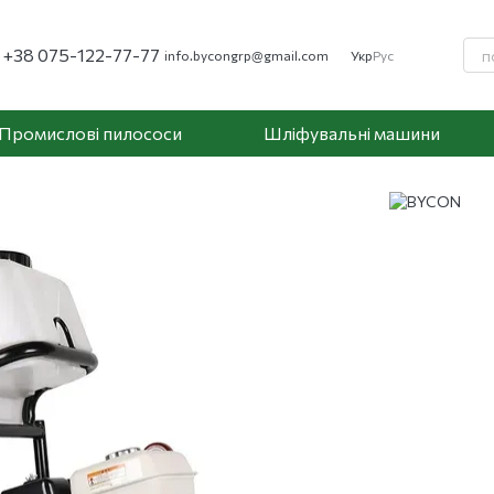
+38 075-122-77-77
info.bycongrp@gmail.com
Укр
Рус
Промислові пилососи
Шліфувальні машини