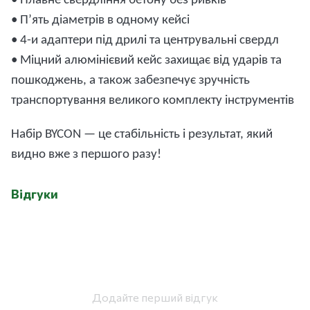
• Плавн
е свердління
бетон
у
без ривків
• П’ять діаметрів в одному кейсі
• 4-и адаптери під дрилі та центрувальні свердл
•
Міцний алюмінієвий
кейс захищає від ударів
та
пошкоджень, а також забезпечує зручність
транспортування великого комплекту інструментів
Набір
BYCON — це стабільність і результат, який
видно вже з першого
разу!
Відгуки
Додайте перший відгук