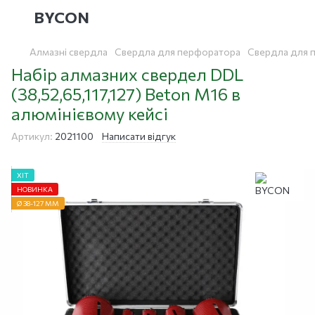
BYCON
Алмазні свердла
Свердла для перфоратора
Свердла для 
Набір алмазних свердел DDL
(38,52,65,117,127) Beton M16 в
алюмінієвому кейсі
Артикул:
2021100
Написати відгук
ХІТ
НОВИНКА
Ø 38-127 ММ