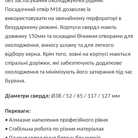
без застосування охолоджуючої рідини.
Посадочний отвір M16 дозволяє їх
використовувати на звичайному перфораторі в
безударному режимі. Корпуси свердл мають
довжину 150мм та оснащені бічними отворами для
охолодження, виносу шламу та для легкого
відбору керна. Крім того, зовні на корпусі маються
спіральні доріжки, які забезпечують додаткове
охолодження та мінімізують його затирання під час
буріння.
Діаметри
свердл
:
Ø38 / 52 / 65 / 117 / 127 мм
Переваги
:
• Алмазне напилення професійного рівня
• Стабільна робота по
різних
матеріалах