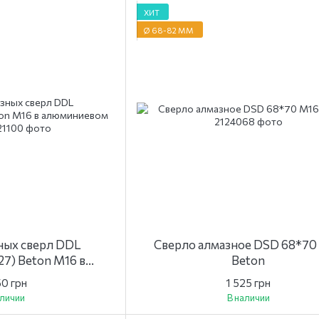
ХИТ
Ø 68-82 ММ
ных сверл DDL
Сверло алмазное DSD 68*70
127) Beton M16 в
Beton
вом кейсе
50 грн
1 525 грн
аличии
В наличии