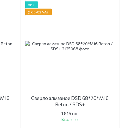
ХИТ
Ø 68-82 ММ
 M16
Сверло алмазное DSD 68*70*M16
Beton / SDS+
1 815 грн
В наличии