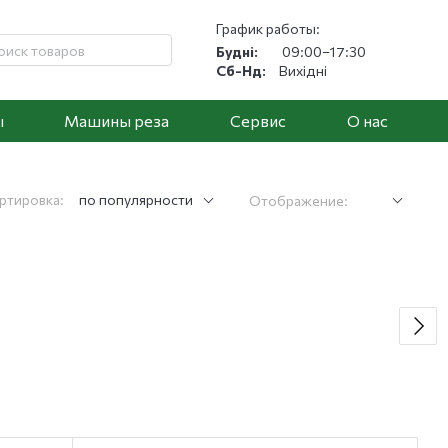
График работы:
Будні:
09:00–17:30
Сб-Нд:
Вихідні
ы
Машины реза
Cервис
О нас
ртировка:
по популярности
Отображение: