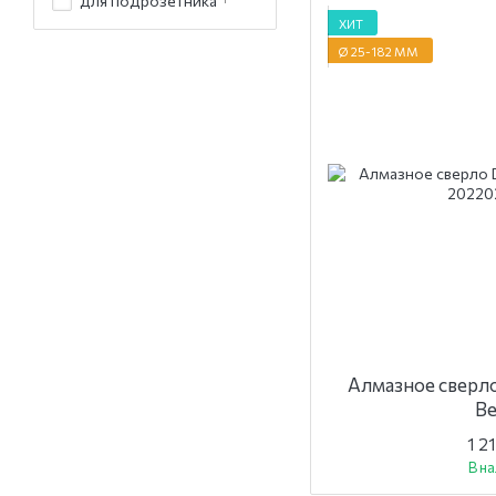
для подрозетника
ХИТ
Ø 25-182 ММ
Алмазное сверл
Be
1 2
В н