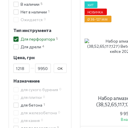
5
В наличии
ХИТ
1
Нет в наличии
НОВИНКА
0
Ожидается
Ø 38-127 ММ
Тип инструмента
5
Для перфоратора
4
Для дрели
Цена, грн
От Цена, грн
До Цена, грн
OK
Назначение
0
для сухого бурения
0
для плитки
Набор алмаз
(38,52,65,117,
1
для бетона
алюминие
0
для железобетона
9 9
В н
0
для камня
1