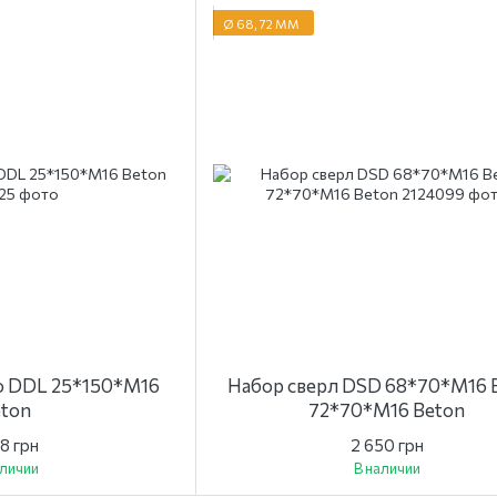
Ø 68, 72 ММ
о DDL 25*150*M16
Набор сверл DSD 68*70*M16 B
ton
72*70*M16 Beton
18 грн
2 650 грн
аличии
В наличии