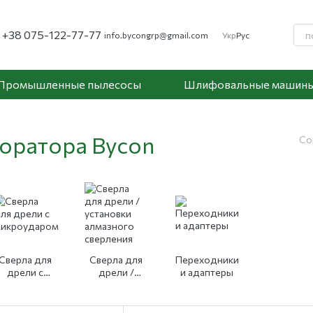
+38 075-122-77-77
info.bycongrp@gmail.com
Укр
Рус
Промышленные пылесосы
Шлифовальные машин
оратора Bycon
Со
Сверла для
Сверла для
Переходники
дрели с
дрели /
и адаптеры
икроударом
установки
алмазного
сверления