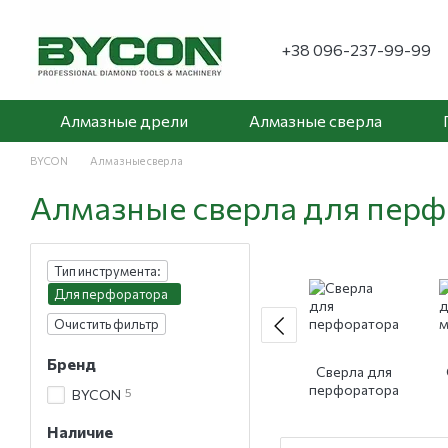
Перейти к основному контенту
+38 096-237-99-99
Алмазные дрели
Алмазные сверла
BYCON
Алмазные сверла
Алмазные сверла для перф
Тип инструмента:
Для перфоратора
Очистить фильтр
Бренд
Сверла для
перфоратора
5
BYCON
м
Наличие