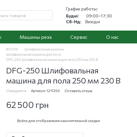
График работы:
Будні:
09:00–17:30
Сб-Нд:
Вихідні
ы
Машины реза
Cервис
О нас
BYCON
Шлифовальные машины
Шлифовальные машины для пола
DFG-250 Шлифовальная машина для пола 250 мм 230 В
DFG-250 Шлифовальная
машина для пола 250 мм 230 В
Ожидается
Артикул: 1211250
Оставить отзыв
62 500 грн
Войти
для отображения накопительной скидки
%