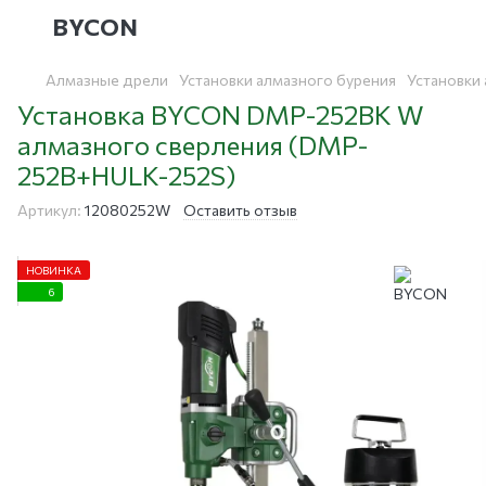
BYCON
Алмазные дрели
Установки алмазного бурения
Установки
Установка BYCON DMP-252BK W
алмазного сверления (DMP-
252B+HULK-252S)
Артикул:
12080252W
Оставить отзыв
НОВИНКА
6