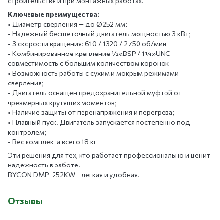
строительстве и при монтажных работах.
Ключевые преимущества:
• Диаметр сверления — до Ø252 мм;
• Надежный бесщеточный двигатель мощностью 3 кВт;
• 3 скорости вращения: 610 / 1320 / 2750 об/мин
• Комбинированное крепление ½«BSP / 1¼»UNC —
совместимость с большим количеством коронок
• Возможность работы с сухим и мокрым режимами
сверления;
• Двигатель оснащен предохранительной муфтой от
чрезмерных крутящих моментов;
• Наличие защиты от перенапряжения и перегрева;
• Плавный пуск. Двигатель запускается постепенно под
контролем;
• Вес комплекта всего 18 кг
Эти решения для тех, кто работает профессионально и ценит
надежность в работе.
BYCON DMP-252KW— легкая и удобная.
Отзывы