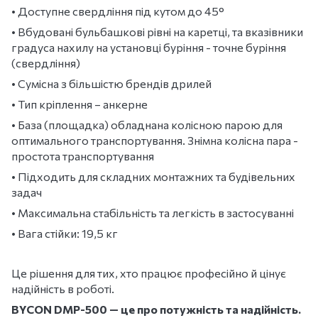
• Доступне свердління під кутом до 45°
• Вбудовані бульбашкові рівні на каретці, та вказівники
градуса нахилу на установці буріння - точне буріння
(свердління)
•
Сумісна з більшістю брендів дрилей
• Тип кріплення – анкерне
• База (площадка) обладнана колісною парою для
оптимального транспортування. Знімна колісна пара -
простота транспортування
• Підходить для складних монтажних та будівельних
задач
• Максимальна стабільність та легкість в застосуванні
• Вага стійки: 19,5 кг
Це рішення для тих, хто працює професійно й цінує
надійність в роботі.
BYCON DMP-500 — це про потужність та надійність.