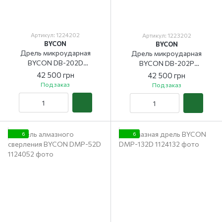
Артикул: 1224202
Артикул: 1223202
BYCON
BYCON
Дрель микроударная
Дрель микроударная
BYCON DB-202D
BYCON DB-202Р
(безщеточная)
(безщеточная)
42 500 грн
42 500 грн
Под заказ
Под заказ
6
6