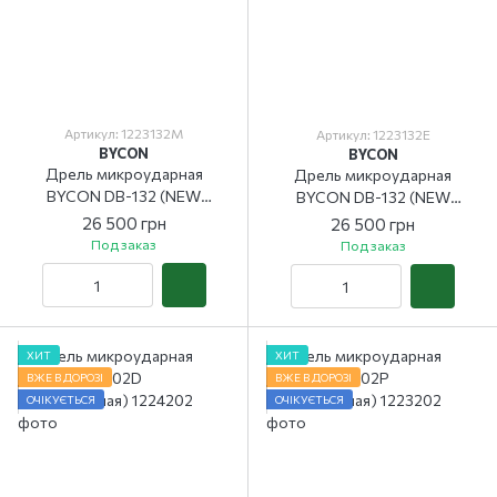
Артикул: 1223132M
Артикул: 1223132E
BYCON
BYCON
Дрель микроударная
Дрель микроударная
BYCON DB-132 (NEW
BYCON DB-132 (NEW
VERSION) M-plus
VERSION) E-plus
26 500 грн
26 500 грн
Под заказ
Под заказ
ХИТ
ХИТ
ВЖЕ В ДОРОЗІ
ВЖЕ В ДОРОЗІ
ОЧІКУЄТЬСЯ
ОЧІКУЄТЬСЯ