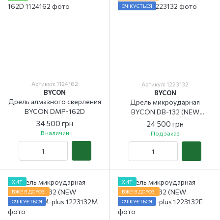
ОЧІКУЄТЬСЯ
Артикул: 1124162
Артикул: 1223132
BYCON
BYCON
Дрель алмазного сверления
Дрель микроударная
BYCON DMP-162D
BYCON DB-132 (NEW
VERSION)
34 500 грн
24 500 грн
В наличии
Под заказ
ХИТ
ХИТ
ВЖЕ В ДОРОЗІ
ВЖЕ В ДОРОЗІ
ОЧІКУЄТЬСЯ
ОЧІКУЄТЬСЯ