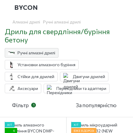
BYCON
Алмазні дрилі
Ручні алмазні дрилі
Дриль для свердління/буріння
бетону
Ручні алмазні дрилі
Установки алмазного буріння
Стійки для дрилей
Двигуни дрилей
Аксесуари
Перехідники та адаптери
Фільтр
За популярністю
1
ХІТ
ХІТ
6
ВЖЕ В ДОРОЗІ