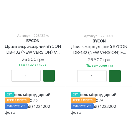
Артикул: 1223132M
Артикул: 1223132E
BYCON
BYCON
Дриль мікроударний BYCON
Дриль мікроударний BYCON
DB-132 (NEW VERSION) M-
DB-132 (NEW VERSION) E-
plus
plus
26 500 грн
26 500 грн
Під замовлення
Під замовлення
ХІТ
ХІТ
ВЖЕ В ДОРОЗІ
ВЖЕ В ДОРОЗІ
ОЧІКУЄТЬСЯ
ОЧІКУЄТЬСЯ