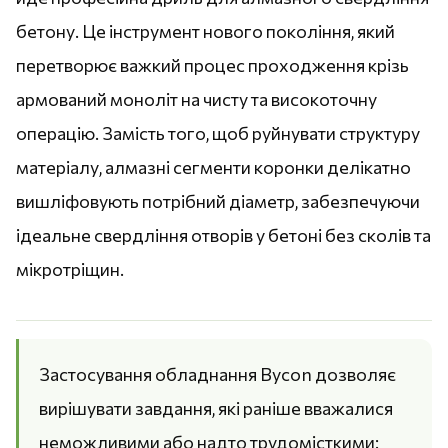
бетону. Це інструмент нового покоління, який
перетворює важкий процес проходження крізь
армований моноліт на чисту та високоточну
операцію. Замість того, щоб руйнувати структуру
матеріалу, алмазні сегменти коронки делікатно
вишліфовують потрібний діаметр, забезпечуючи
ідеальне свердління отворів у бетоні без сколів та
мікротріщин.
Застосування обладнання Bycon дозволяє
вирішувати завдання, які раніше вважалися
неможливими або надто трудомісткими: