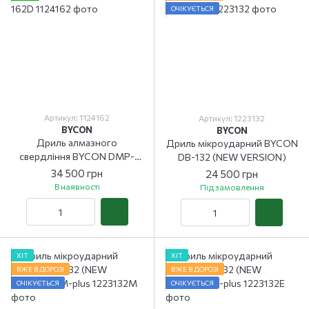
ОЧІКУЄТЬСЯ
Артикул: 1124162
Артикул: 1223132
BYCON
BYCON
Дриль алмазного
Дриль мікроударний BYCON
свердління BYCON DMP-
DB-132 (NEW VERSION)
162D
34 500 грн
24 500 грн
В наявності
Під замовлення
ХІТ
ХІТ
ВЖЕ В ДОРОЗІ
ВЖЕ В ДОРОЗІ
ОЧІКУЄТЬСЯ
ОЧІКУЄТЬСЯ