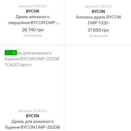
Артикул: 1124052
Артикул: 1124132
BYCON
BYCON
Дриль алмазного
Алмазна дриль BYCON
свердління BYCON DMP-
DMP-132D
52D
26 740 грн
31 850 грн
Очікується
Очікується
6
Артикул: 1124202
BYCON
Дриль для алмазного
буріння BYCON DMP-202DB