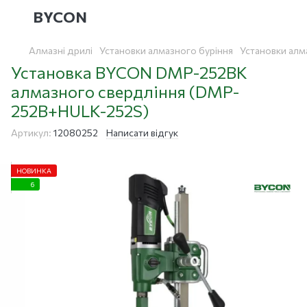
BYCON
Алмазні дрилі
Установки алмазного буріння
Установки алм
Установка BYCON DMP-252BK
алмазного свердління (DMP-
252B+HULK-252S)
Артикул:
12080252
Написати відгук
НОВИНКА
6