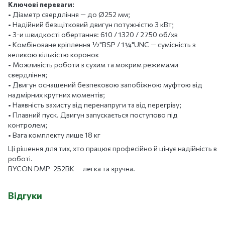
Ключові переваги:
• Діаметр свердління — до Ø252 мм;
• Надійний безщітковий двигун потужністю 3 кВт;
• 3-и швидкості обертання: 610 / 1320 / 2750 об/хв
• Комбіноване кріплення ½"BSP / 1¼"UNC — сумісність з
великою кількістю коронок
• Можливість роботи з сухим та мокрим режимами
свердління;
• Двигун оснащений безпековою запобіжною муфтою від
надмірних крутних моментів;
• Наявність захисту від перенапруги та від перегріву;
• Плавний пуск. Двигун запускається поступово під
контролем;
• Вага комплекту лише 18 кг
Ці рішення для тих, хто працює професійно й цінує надійність в
роботі.
BYCON DMP-252BK — легка та зручна.
Відгуки