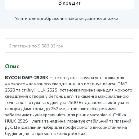
В кредит
Увійти
для відображення накопичувальної знижки
%
6 платежів по 9 583.33 грн
Опис
BYCON DMP-252BK
— це потужна і зручна установка для
«мокрого» алмазного свердління, що поєднує двигун DMP-
252B та стійку HULK-252S. Установка призначена для мокрого
свердління отворів у бетоні, цеглі та камені з максимальною
точністю. Потужність двигуна 2500 Вт дозволяє виконувати
отвори діаметром до 252 мм, а три швидкісні режими
забезпечують універсальність для різних матеріалів. Стійка
HULK-252S – легка та надійна, гарантує стабільний та плавний
рух. Це ідеальний набір для професійного використання на
будівництві та при монтажних роботах.