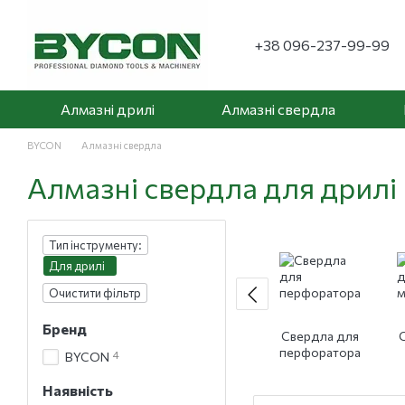
Перейти до основного контенту
+38 096-237-99-99
Алмазні дрилі
Алмазні свердла
BYCON
Алмазні свердла
Алмазні свердла для дрилі
Тип інструменту:
Для дрилі
Очистити фільтр
Бренд
Свердла для
перфоратора
4
BYCON
м
Наявність