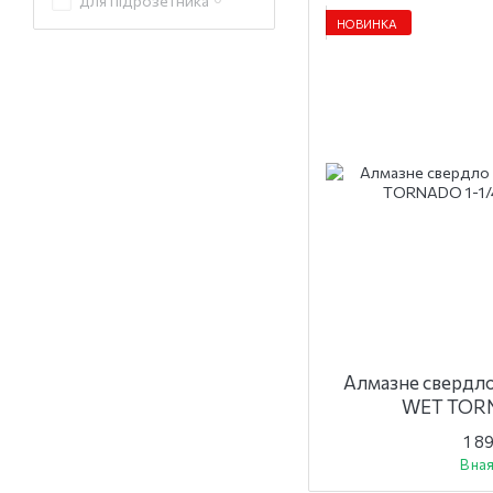
для підрозетника
НОВИНКА
Алмазне свердл
WET TORN
1 8
В на