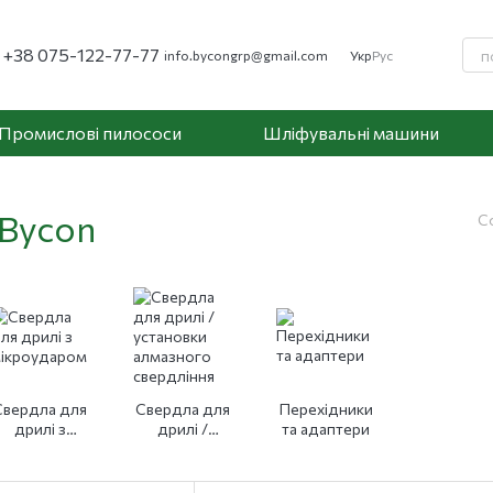
+38 075-122-77-77
info.bycongrp@gmail.com
Укр
Рус
Промислові пилососи
Шліфувальні машини
 Bycon
С
Свердла для
Свердла для
Перехідники
дрилі з
дрилі /
та адаптери
ікроударом
установки
алмазного
свердління