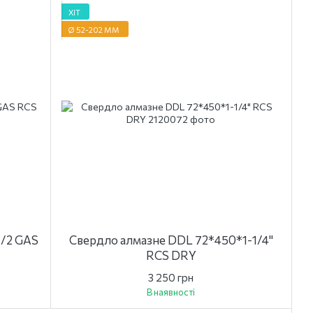
ХІТ
Ø 52-202 ММ
1/2 GAS
Свердло алмазне DDL 72*450*1-1/4"
RCS DRY
3 250 грн
В наявності