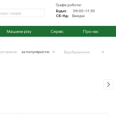
Графік роботи:
Будні:
09:00–17:30
Сб-Нд:
Вихідні
Машини різу
Cервіс
Про нас
ортування:
за популярністю
Відображення: