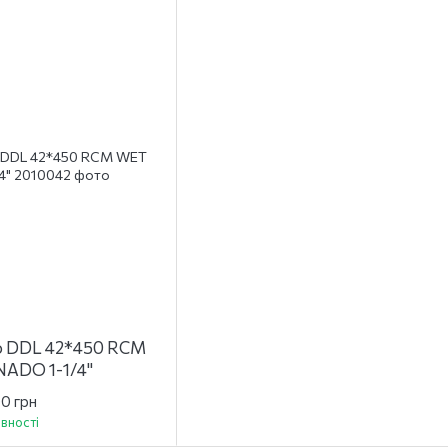
о DDL 42*450 RCM
ADO 1-1/4"
90 грн
явності