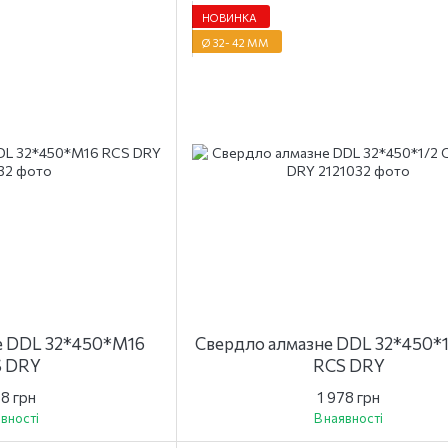
НОВИНКА
Ø 32- 42 ММ
е DDL 32*450*M16
Свердло алмазне DDL 32*450*
 DRY
RCS DRY
78 грн
1 978 грн
явності
В наявності