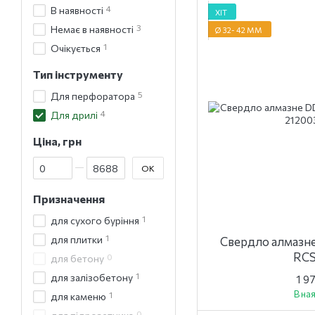
4
В наявності
ХІТ
3
Немає в наявності
Ø 32- 42 ММ
1
Очікується
Тип інструменту
5
Для перфоратора
4
Для дрилі
Ціна, грн
Від Ціна, грн
До Ціна, грн
ОК
Призначення
1
для сухого буріння
1
для плитки
Свердло алмазн
RCS
0
для бетону
1
для залізобетону
1 9
В на
1
для каменю
0