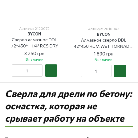
Артикул: 2120072
Артикул: 2010042
BYCON
BYCON
Сверло алмазное DDL
Алмазное сверло DDL
72*450*1-1/4" RCS DRY
42*450 RCM WET TORNADO
1-1/4"
3 250 грн
1 890 грн
В наличии
В наличии
Сверла для дрели по бетону:
оснастка, которая не
срывает работу на объекте