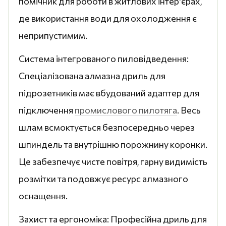
помічник для роботи в житлових інтер'єрах,
де використання води для охолодження є
неприпустимим.
Система інтегрованого пиловідведення:
Спеціалізована алмазна дриль для
підрозетників має вбудований адаптер для
підключення
промислового пилотяга
. Весь
шлам всмоктується безпосередньо через
шпиндель та внутрішню порожнину коронки.
Це забезпечує чисте повітря, гарну видимість
розмітки та подовжує ресурс алмазного
оснащення.
Захист та ергономіка: Професійна дриль для