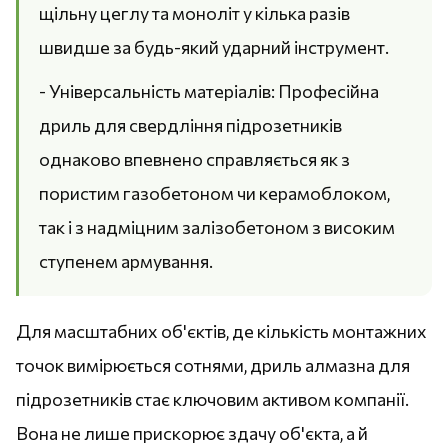
щільну цеглу та моноліт у кілька разів
швидше за будь-який ударний інструмент.
- Універсальність матеріалів: Професійна
дриль для свердління підрозетників
однаково впевнено справляється як з
пористим газобетоном чи керамоблоком,
так і з надміцним залізобетоном з високим
ступенем армування.
Для масштабних об'єктів, де кількість монтажних
точок вимірюється сотнями, дриль алмазна для
підрозетників стає ключовим активом компанії.
Вона не лише прискорює здачу об'єкта, а й