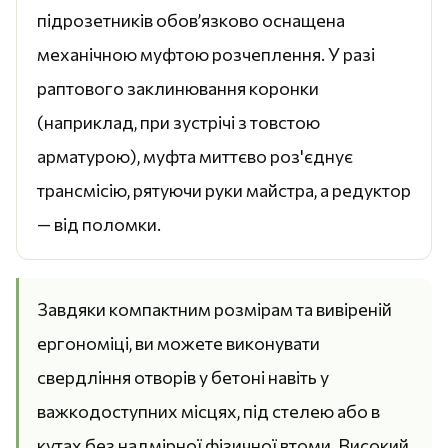
підрозетників обов’язково оснащена
механічною муфтою розчеплення. У разі
раптового заклинювання коронки
(наприклад, при зустрічі з товстою
арматурою), муфта миттєво роз'єднує
трансмісію, рятуючи руки майстра, а редуктор
— від поломки.
Завдяки компактним розмірам та вивіреній
ергономіці, ви можете виконувати
свердління отворів у бетоні навіть у
важкодоступних місцях, під стелею або в
кутах без надмірної фізичної втоми. Високий