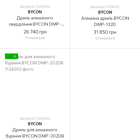
Артикул: 1124052
Артикул: 1124132
BYCON
BYCON
Дриль алмазного
Алмазна дриль BYCON
свердління BYCON DMP-
DMP-132D
52D
26 740 грн
31 850 грн
Очікується
Очікується
6
Артикул: 1124202
BYCON
Дриль для алмазного
буріння BYCON DMP-202DB