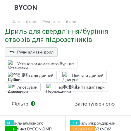
BYCON
Алмазні дрилі
Ручні алмазні дрилі
Дриль для свердління/буріння
отворів для підрозетників
Ручні алмазні дрилі
Установки алмазного буріння
Стійки для дрилей
Двигуни дрилей
Аксесуари
Перехідники та адаптери
Фільтр
За популярністю
1
ХІТ
ХІТ
6
ВЖЕ В ДОРОЗІ