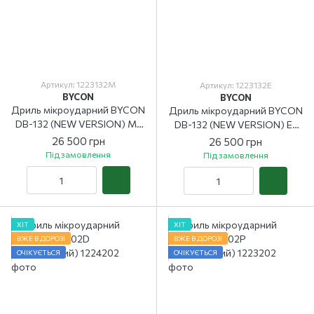
Артикул: 1223132M
Артикул: 1223132E
BYCON
BYCON
Дриль мікроударний BYCON
Дриль мікроударний BYCON
DB-132 (NEW VERSION) M-
DB-132 (NEW VERSION) E-
plus
plus
26 500 грн
26 500 грн
Під замовлення
Під замовлення
ХІТ
ХІТ
ВЖЕ В ДОРОЗІ
ВЖЕ В ДОРОЗІ
ОЧІКУЄТЬСЯ
ОЧІКУЄТЬСЯ