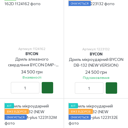
ОЧІКУЄТЬСЯ
Артикул: 1124162
Артикул: 1223132
BYCON
BYCON
Дриль алмазного
Дриль мікроударний BYCON
свердління BYCON DMP-
DB-132 (NEW VERSION)
162D
34 500 грн
24 500 грн
В наявності
Під замовлення
ХІТ
ХІТ
ВЖЕ В ДОРОЗІ
ВЖЕ В ДОРОЗІ
ОЧІКУЄТЬСЯ
ОЧІКУЄТЬСЯ