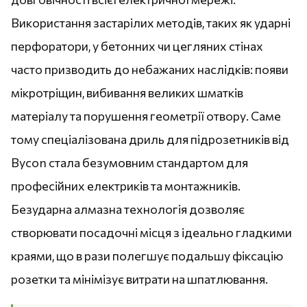
Використання застарілих методів, таких як ударні
перфоратори, у бетонних чи цегляних стінах
часто призводить до небажаних наслідків: появи
мікротріщин, вибивання великих шматків
матеріалу та порушення геометрії отвору. Саме
тому спеціалізована дриль для підрозетників від
Bycon стала безумовним стандартом для
професійних електриків та монтажників.
Безударна алмазна технологія дозволяє
створювати посадочні місця з ідеально гладкими
краями, що в рази полегшує подальшу фіксацію
розетки та мінімізує витрати на шпатлювання.